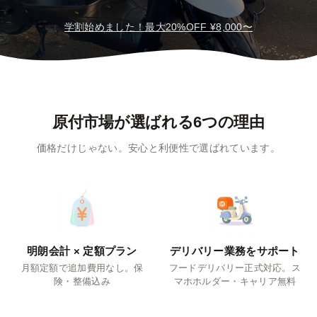
学割始めました！最大20%OFF ¥8,000〜
原付市場が選ばれる6つの理由
価格だけじゃない。安心と利便性で選ばれています。
明朗会計 × 定額プラン
デリバリー業務をサポート
月額定額で追加費用なし。保
フードデリバリー正式対応。ス
険・整備込み
マホホルダー・キャリア無料