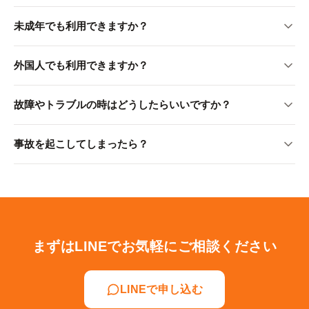
できません。親族の方のみ利用人数追加オプションをご利
未成年でも利用できますか？
用頂ければシェアできます。
親権者名義でのご契約で対応可能です。運転免許証をお持
外国人でも利用できますか？
ちであることが前提となります。
ご利用いただけます。運転免許証と在留カードのご提示が
故障やトラブルの時はどうしたらいいですか？
必要となります。※違約金が高額のため、規約を必ずご確
認ください。
原付市場の公式LINEにご連絡ください。代車の手配など迅
事故を起こしてしまったら？
速に対応いたします。
お相手のナンバーを控え、速やかに警察と原付市場の公式
LINEにご連絡ください。注意事項/利用規約も改めてご確認
ください。
まずはLINEでお気軽にご相談ください
LINEで申し込む