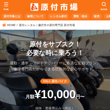
MENU
SEARCH
原付市場とは
修理について
レンタル原付
買取・処分
販売
お
HOME
原付レンタル｜藤沢市の原付専門店 原付市場
原付をサブスク！
必要な時に乗ろう！
通勤・通学・フードデリバリーに最適な定額プラン。
修理専門店だからできる圧倒的な安心サポート。
50cc 原付バイク
¥10,000
月額
円〜
保険・整備費込み（税込）