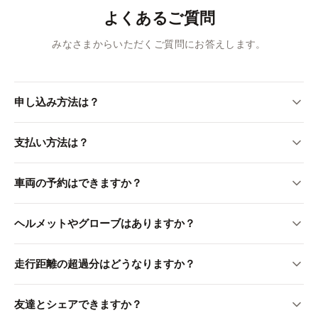
よくあるご質問
みなさまからいただくご質問にお答えします。
申し込み方法は？
LINE公式アカウントから24時間申し込めます。自動応答で
支払い方法は？
即返信します。
クレジットカード・デビットカードがご利用いただけま
車両の予約はできますか？
す。プリペイドカード・現金はご利用いただけません。デ
ビットカードでお支払いの場合は、マイナンバーの提示が
現在、車両の予約は受け付けておりません。在庫状況は
ヘルメットやグローブはありますか？
必須となります。LINE受付後、オンラインショップよりお
LINEでお問い合わせください。
支払いいただきます。
ヘルメットはオプションでご利用いただけます。（月額
走行距離の超過分はどうなりますか？
¥500）グローブのご用意はありません。
超過分は¥11/kmの追加料金がかかります。走行距離はメー
友達とシェアできますか？
ターの写真をLINEで送っていただき確認します。