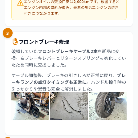
warning
エンジンオイルの交換目安は
2,000km
です。放置すると
エンジン内部の摩耗が進み、最悪の場合エンジンの焼き
付きにつながります。
3
front_hand
フロントブレーキ修理
破損していた
フロントブレーキケーブル2本
を新品に交
換。右ブレーキレバーとリターンスプリングも劣化してい
たため同時に交換しました。
ケーブル調整後、ブレーキの引きしろが正常に戻り、
ブレ
ーキランプの点灯タイミングも正常に
。ハンドル操作時の
引っかかりや異音も完全に解消しました。