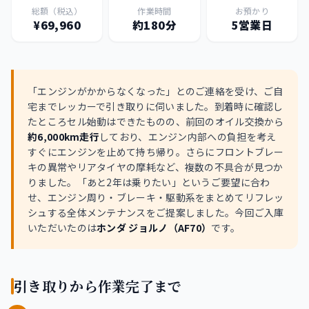
総額（税込）
作業時間
お預かり
¥69,960
約180分
5営業日
「エンジンがかからなくなった」とのご連絡を受け、ご自
宅までレッカーで引き取りに伺いました。到着時に確認し
たところセル始動はできたものの、前回のオイル交換から
約6,000km走行
しており、エンジン内部への負担を考え
すぐにエンジンを止めて持ち帰り。さらにフロントブレー
キの異常やリアタイヤの摩耗など、複数の不具合が見つか
りました。「あと2年は乗りたい」というご要望に合わ
せ、エンジン周り・ブレーキ・駆動系をまとめてリフレッ
シュする全体メンテナンスをご提案しました。今回ご入庫
いただいたのは
ホンダ ジョルノ（AF70）
です。
引き取りから作業完了まで