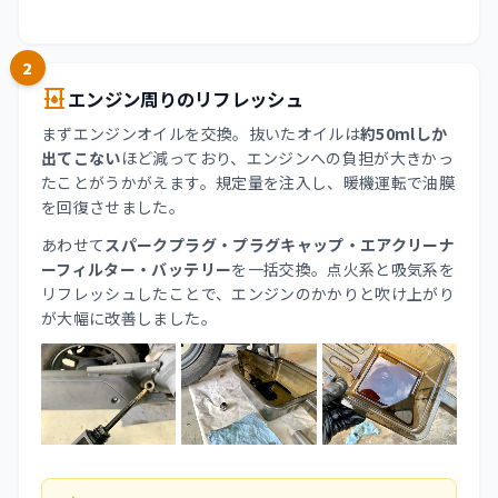
2
oil_barrel
エンジン周りのリフレッシュ
まずエンジンオイルを交換。抜いたオイルは
約50mlしか
出てこない
ほど減っており、エンジンへの負担が大きかっ
たことがうかがえます。規定量を注入し、暖機運転で油膜
を回復させました。
あわせて
スパークプラグ・プラグキャップ・エアクリーナ
ーフィルター・バッテリー
を一括交換。点火系と吸気系を
リフレッシュしたことで、エンジンのかかりと吹け上がり
が大幅に改善しました。