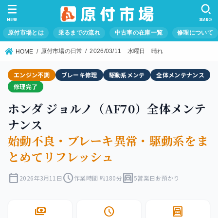
MENU
SEARCH
原付市場とは
乗るまでの流れ
中古車の在庫一覧
修理について
原付市場の日常
2026/03/11 水曜日 晴れ
HOME
エンジン不調
ブレーキ修理
駆動系メンテ
全体メンテナンス
修理完了
ホンダ ジョルノ（AF70）全体メンテ
ナンス
始動不良・ブレーキ異常・駆動系をま
とめてリフレッシュ
calendar_today
schedule
garage
2026年3月11日
作業時間 約180分
5営業日お預かり
payments
schedule
garage