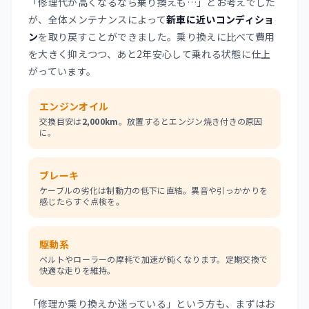
「修理代が高くなるなら乗り換えも…」とお考えでした
が、全体メンテナンスによって
新車に近いコンディショ
ン
を取り戻すことができました。乗り換えに比べて費用
を大きく抑えつつ、あと2年安心して乗れる状態に仕上
がっています。
エンジンオイル
交換目安は
2,000km
。放置するとエンジン焼き付きの原因
に。
ブレーキ
ケーブルの劣化は制動力の低下に直結。異音や引っかかりを
感じたらすぐ点検を。
駆動系
ベルトやローラーの摩耗で加速が鈍くなります。定期交換で
快適な走りを維持。
「修理か乗り換えか迷っている」という方も、まずはお