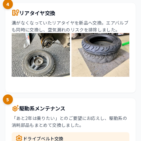
4
tire_repair
リアタイヤ交換
溝がなくなっていたリアタイヤを新品へ交換。エアバルブ
も同時に交換し、空気漏れのリスクを排除しました。
5
settings_suggest
駆動系メンテナンス
「あと2年は乗りたい」とのご要望にお応えし、駆動系の
消耗部品もまとめて交換しました。
settings
ドライブベルト交換