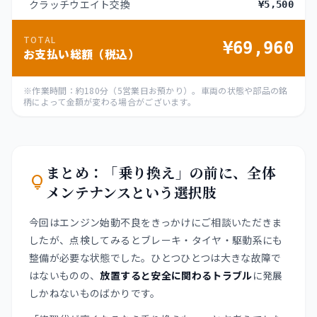
クラッチウエイト交換
¥5,500
TOTAL
¥69,960
お支払い総額（税込）
※作業時間：約180分（5営業日お預かり）。車両の状態や部品の銘
柄によって金額が変わる場合がございます。
まとめ：「乗り換え」の前に、全体
lightbulb
メンテナンスという選択肢
今回はエンジン始動不良をきっかけにご相談いただきま
したが、点検してみるとブレーキ・タイヤ・駆動系にも
整備が必要な状態でした。ひとつひとつは大きな故障で
はないものの、
放置すると安全に関わるトラブル
に発展
しかねないものばかりです。