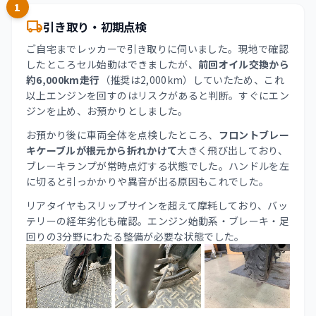
1
local_shipping
引き取り・初期点検
ご自宅までレッカーで引き取りに伺いました。現地で確認
したところセル始動はできましたが、
前回オイル交換から
約6,000km走行
（推奨は2,000km）していたため、これ
以上エンジンを回すのはリスクがあると判断。すぐにエン
ジンを止め、お預かりとしました。
お預かり後に車両全体を点検したところ、
フロントブレー
キケーブルが根元から折れかけて
大きく飛び出しており、
ブレーキランプが常時点灯する状態でした。ハンドルを左
に切ると引っかかりや異音が出る原因もこれでした。
リアタイヤもスリップサインを超えて摩耗しており、バッ
テリーの経年劣化も確認。エンジン始動系・ブレーキ・足
回りの3分野にわたる整備が必要な状態でした。