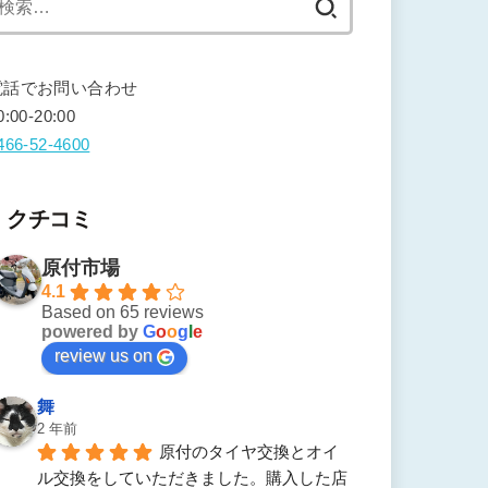
索:
電話でお問い合わせ
0:00-20:00
466-52-4600
クチコミ
原付市場
4.1
Based on 65 reviews
powered by
G
o
o
g
l
e
review us on
舞
2 年前
原付のタイヤ交換とオイ
ル交換をしていただきました。購入した店