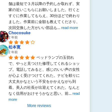
舗は最短で３月以降の予約しか取れず、実
家の近いこちらにお願いしました。行くと
すぐに作業してもらえ、30分ほどで終わり
ました。作業前に金額も教えてくださり、
次回交換した方がいい部品も
... 
read more
Chocosuke
2 年前
松本寛
2 年前
ベッドランプの玉切れ
で、やっと見つけた修理してくれるショッ
プ。電話してみると、感じのいい声の女性
が心よく受けつけてくれた。ナビを頼りに
大丈夫かなという不安をかかえながら到
着。美人の社長が出迎えてくれた。なんと
なく信用がおけそうかなと思い、前
... 
read 
more
More reviews