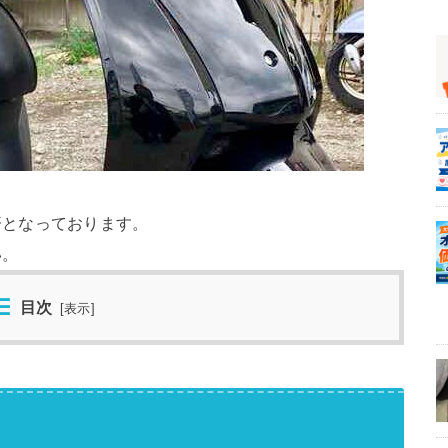
済となっております。
い。
目次
[
表示
]