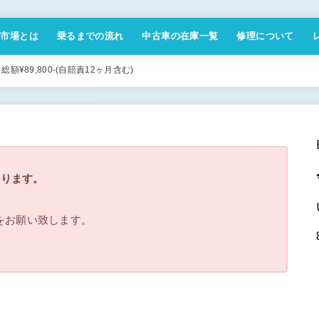
付市場とは
乗るまでの流れ
中古車の在庫一覧
修理について
商取引法に基づく表記
¥89,800-(自賠責12ヶ月含む)
なります。
ジをお願い致します。
。