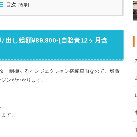
目次
[
表示
]
し総額¥89,800-(自賠責12ヶ月含
ーター制御するインジェクション搭載車両なので、燃費
ンジンがかかります。
。
けます。