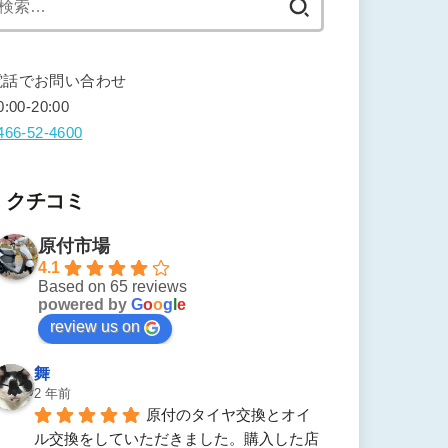
索:
電話でお問い合わせ
0:00-20:00
466-52-4600
クチコミ
原付市場
4.1
Based on 65 reviews
powered by
G
o
o
g
l
e
review us on
舞
2 年前
原付のタイヤ交換とオイ
ル交換をしていただきました。購入した店