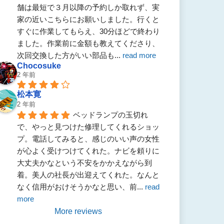
舗は最短で３月以降の予約しか取れず、実
家の近いこちらにお願いしました。行くと
すぐに作業してもらえ、30分ほどで終わり
ました。作業前に金額も教えてくださり、
次回交換した方がいい部品も
... 
read more
Chocosuke
2 年前
松本寛
2 年前
ベッドランプの玉切れ
で、やっと見つけた修理してくれるショッ
プ。電話してみると、感じのいい声の女性
が心よく受けつけてくれた。ナビを頼りに
大丈夫かなという不安をかかえながら到
着。美人の社長が出迎えてくれた。なんと
なく信用がおけそうかなと思い、前
... 
read 
more
More reviews