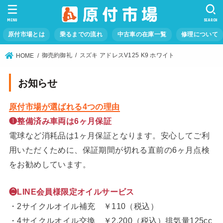
MENU
SEARCH
原付市場とは
乗るまでの流れ
中古車の在庫一覧
修理について
御売約御礼
スズキ アドレスV125 K9 ホワイト
HOME
お知らせ
原付市場が選ばれる4つの理由
❶整備済み車両は6ヶ月保証
電球など消耗品は1ヶ月保証となります。安心してご利
用いただくために、保証期間が切れる直前の6ヶ月点検
をお勧めしています。
❷LINE会員様限定オイルサービス
・2サイクルオイル補充 ￥110（税込）
・4サイクルオイル交換 ￥2,200（税込）排気量125cc