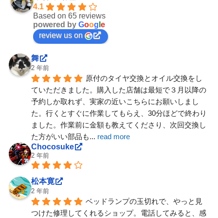
4.1
Based on 65 reviews
powered by
G
o
o
g
l
e
review us on
舞
2 年前
原付のタイヤ交換とオイル交換をし
ていただきました。購入した店舗は最短で３月以降の
予約しか取れず、実家の近いこちらにお願いしまし
た。行くとすぐに作業してもらえ、30分ほどで終わり
ました。作業前に金額も教えてくださり、次回交換し
た方がいい部品も
... 
read more
Chocosuke
2 年前
松本寛
2 年前
ベッドランプの玉切れで、やっと見
つけた修理してくれるショップ。電話してみると、感