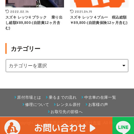
2022.02.14
2021.04.19
スズキ レッツ4 ブラック 乗り出
スズキ レッツ４ブルー 税込総額
し総額¥89,800-(自賠責12ヶ月含
￥89,800-(自賠責保険12ヶ月含む)
む)
カテゴリー
原付市場とは
乗るまでの流れ
中古車の在庫一覧
修理について
レンタル原付
お客様の声
お取引先の皆様へ
©Copyright 2026
藤沢市の原付専門店 原付市場
.All Rights
Reserved.