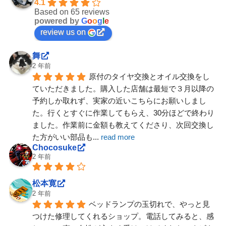
4.1
Based on 65 reviews
powered by
G
o
o
g
l
e
review us on
舞
2 年前
原付のタイヤ交換とオイル交換をし
ていただきました。購入した店舗は最短で３月以降の
予約しか取れず、実家の近いこちらにお願いしまし
た。行くとすぐに作業してもらえ、30分ほどで終わり
ました。作業前に金額も教えてくださり、次回交換し
た方がいい部品も
... 
read more
Chocosuke
2 年前
松本寛
2 年前
ベッドランプの玉切れで、やっと見
つけた修理してくれるショップ。電話してみると、感