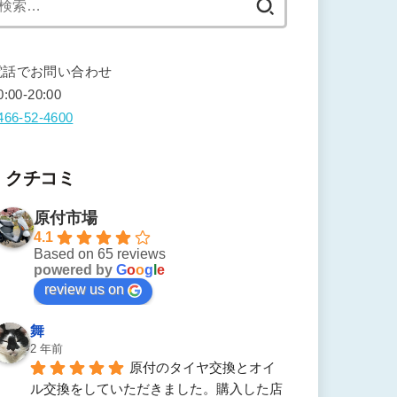
索:
電話でお問い合わせ
0:00-20:00
466-52-4600
クチコミ
原付市場
4.1
Based on 65 reviews
powered by
G
o
o
g
l
e
review us on
舞
2 年前
原付のタイヤ交換とオイ
ル交換をしていただきました。購入した店