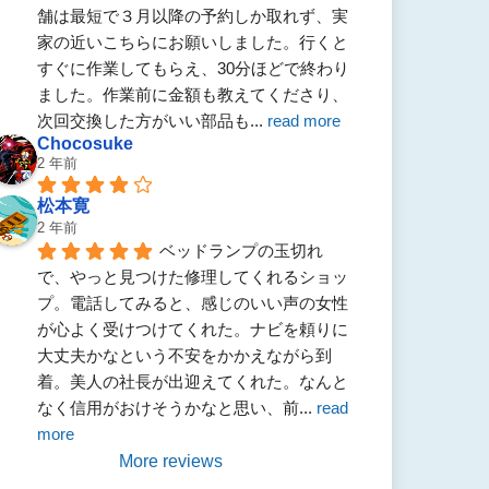
舗は最短で３月以降の予約しか取れず、実
家の近いこちらにお願いしました。行くと
すぐに作業してもらえ、30分ほどで終わり
ました。作業前に金額も教えてくださり、
次回交換した方がいい部品も
... 
read more
Chocosuke
2 年前
松本寛
2 年前
ベッドランプの玉切れ
で、やっと見つけた修理してくれるショッ
プ。電話してみると、感じのいい声の女性
が心よく受けつけてくれた。ナビを頼りに
大丈夫かなという不安をかかえながら到
着。美人の社長が出迎えてくれた。なんと
なく信用がおけそうかなと思い、前
... 
read 
more
More reviews