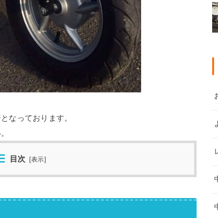
済となっております。
い。
目次
[
表示
]