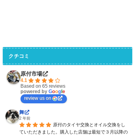
クチコミ
原付市場
4.1
Based on 65 reviews
powered by
G
o
o
g
l
e
review us on
舞
2 年前
原付のタイヤ交換とオイル交換をし
ていただきました。購入した店舗は最短で３月以降の