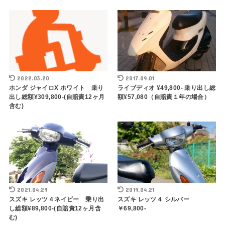
2022.03.20
2017.09.01
ホンダ ジャイロX ホワイト 乗り
ライブディオ ¥49,800- 乗り出し総
出し総額¥309,800-(自賠責12ヶ月
額¥57,080（自賠責１年の場合）
含む)
2021.04.29
2019.04.21
スズキ レッツ４ネイビー 乗り出
スズキ レッツ４ シルバー
し総額¥89,800-(自賠責12ヶ月含
￥69,800-
む)