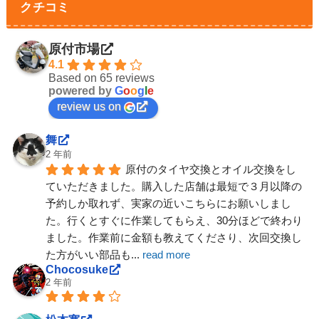
クチコミ
原付市場
4.1
Based on 65 reviews
powered by
G
o
o
g
l
e
review us on
舞
2 年前
原付のタイヤ交換とオイル交換をし
ていただきました。購入した店舗は最短で３月以降の
予約しか取れず、実家の近いこちらにお願いしまし
た。行くとすぐに作業してもらえ、30分ほどで終わり
ました。作業前に金額も教えてくださり、次回交換し
た方がいい部品も
... 
read more
Chocosuke
2 年前