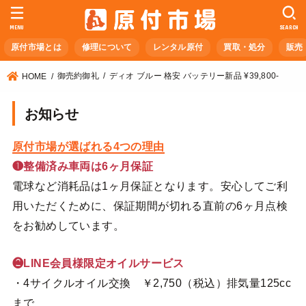
MENU
SEARCH
原付市場とは
修理について
レンタル原付
買取・処分
販売
御売約御礼
ディオ ブルー 格安 バッテリー新品 ¥39,800-
HOME
お知らせ
原付市場が選ばれる4つの理由
❶整備済み車両は6ヶ月保証
電球など消耗品は1ヶ月保証となります。安心してご利
用いただくために、保証期間が切れる直前の6ヶ月点検
をお勧めしています。
❷LINE会員様限定オイルサービス
・4サイクルオイル交換 ￥2,750（税込）排気量125cc
まで