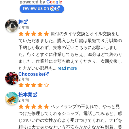
powered by
G
o
o
g
l
e
review us on
舞
2 年前
原付のタイヤ交換とオイル交換をし
ていただきました。購入した店舗は最短で３月以降の
予約しか取れず、実家の近いこちらにお願いしまし
た。行くとすぐに作業してもらえ、30分ほどで終わり
ました。作業前に金額も教えてくださり、次回交換し
た方がいい部品も
... 
read more
Chocosuke
2 年前
松本寛
2 年前
ベッドランプの玉切れで、やっと見
つけた修理してくれるショップ。電話してみると、感
じのいい声の女性が心よく受けつけてくれた。ナビを
頼りに大丈夫かなという不安をかかえながら到着。美