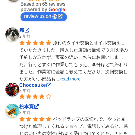
Based on 65 reviews
powered by
G
o
o
g
l
e
review us on
舞
2 年前
原付のタイヤ交換とオイル交換をし
ていただきました。購入した店舗は最短で３月以降の
予約しか取れず、実家の近いこちらにお願いしまし
た。行くとすぐに作業してもらえ、30分ほどで終わり
ました。作業前に金額も教えてくださり、次回交換し
た方がいい部品も
... 
read more
Chocosuke
2 年前
松本寛
2 年前
ベッドランプの玉切れで、やっと見
つけた修理してくれるショップ。電話してみると、感
じのいい声の女性が心よく受けつけてくれた。ナビを