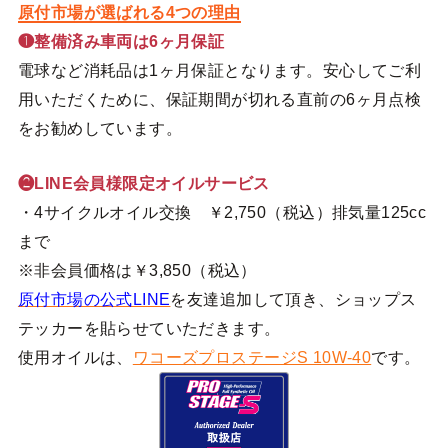
原付市場が選ばれる4つの理由
❶整備済み車両は6ヶ月保証
電球など消耗品は1ヶ月保証となります。安心してご利
用いただくために、保証期間が切れる直前の6ヶ月点検
をお勧めしています。
❷LINE会員様限定オイルサービス
・4サイクルオイル交換 ￥2,750（税込）排気量125cc
まで
※非会員価格は￥3,850（税込）
原付市場の公式LINE
を友達追加して頂き、ショップス
テッカーを貼らせていただきます。
使用オイルは、
ワコーズプロステージS 10W-40
です。