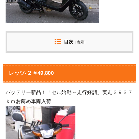
目次
[
表示
]
レッツ-２￥49,800
バッテリー新品！「セル始動～走行好調」実走３９３７
ｋｍお薦め車両入荷！