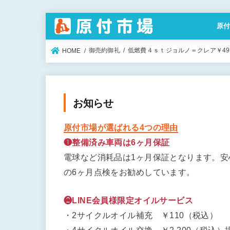
原
特定
御売約御礼
低燃費４ｓｔジョルノ＝クレア￥49.8
HOME
お知らせ
原付市場が選ばれる4つの理由
❶整備済み車両は6ヶ月保証
電球など消耗品は1ヶ月保証となります。
の6ヶ月点検をお勧めしています。
❷LINE会員様限定オイルサービス
・2サイクルオイル補充 ￥110（税込）