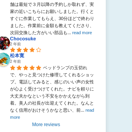
舗は最短で３月以降の予約しか取れず、実
家の近いこちらにお願いしました。行くと
すぐに作業してもらえ、30分ほどで終わり
ました。作業前に金額も教えてくださり、
次回交換した方がいい部品も
... 
read more
Chocosuke
2 年前
松本寛
2 年前
ベッドランプの玉切れ
で、やっと見つけた修理してくれるショッ
プ。電話してみると、感じのいい声の女性
が心よく受けつけてくれた。ナビを頼りに
大丈夫かなという不安をかかえながら到
着。美人の社長が出迎えてくれた。なんと
なく信用がおけそうかなと思い、前
... 
read 
more
More reviews