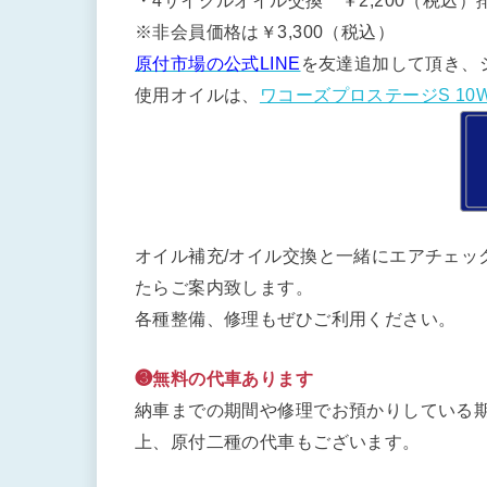
・4サイクルオイル交換 ￥2,200（税込）排
※非会員価格は￥3,300（税込）
原付市場の公式LINE
を友達追加して頂き、
使用オイルは、
ワコーズプロステージS 10W
オイル補充/オイル交換と一緒にエアチェッ
たらご案内致します。
各種整備、修理もぜひご利用ください。
❸無料の代車あります
納車までの期間や修理でお預かりしている期
上、原付二種の代車もございます。