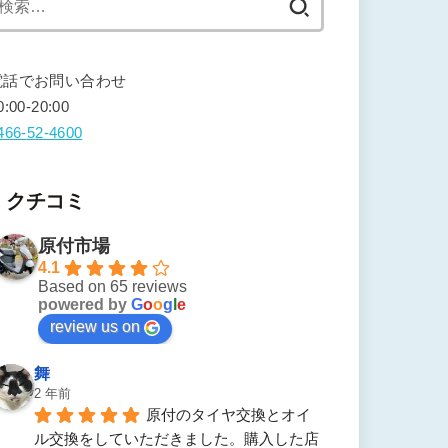
索:
電話でお問い合わせ
0:00-20:00
466-52-4600
クチコミ
原付市場
4.1
Based on 65 reviews
powered by
G
o
o
g
l
e
review us on
舞
2 年前
原付のタイヤ交換とオイ
ル交換をしていただきました。購入した店