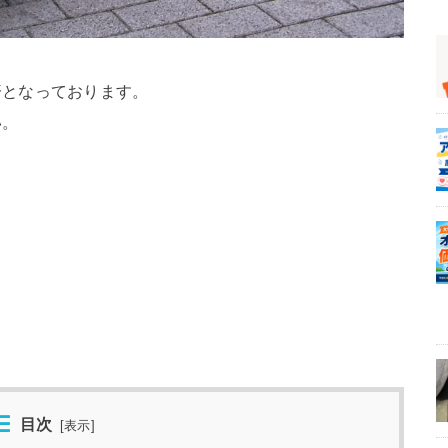
済となっております。
い。
目次
[
表示
]