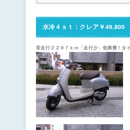
水冷４ｓｔ：クレア￥49.800
実走行２２９７ｋｍ「走行少」低燃費！タ