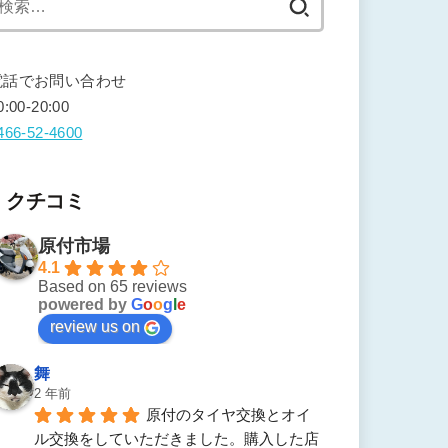
索:
電話でお問い合わせ
0:00-20:00
466-52-4600
クチコミ
原付市場
4.1
Based on 65 reviews
powered by
G
o
o
g
l
e
review us on
舞
2 年前
原付のタイヤ交換とオイ
ル交換をしていただきました。購入した店