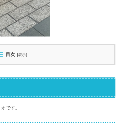
目次
[
表示
]
ィオです。