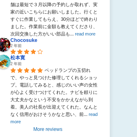
舗は最短で３月以降の予約しか取れず、実
家の近いこちらにお願いしました。行くと
すぐに作業してもらえ、30分ほどで終わり
ました。作業前に金額も教えてくださり、
次回交換した方がいい部品も
... 
read more
Chocosuke
2 年前
松本寛
2 年前
ベッドランプの玉切れ
で、やっと見つけた修理してくれるショッ
プ。電話してみると、感じのいい声の女性
が心よく受けつけてくれた。ナビを頼りに
大丈夫かなという不安をかかえながら到
着。美人の社長が出迎えてくれた。なんと
なく信用がおけそうかなと思い、前
... 
read 
more
More reviews