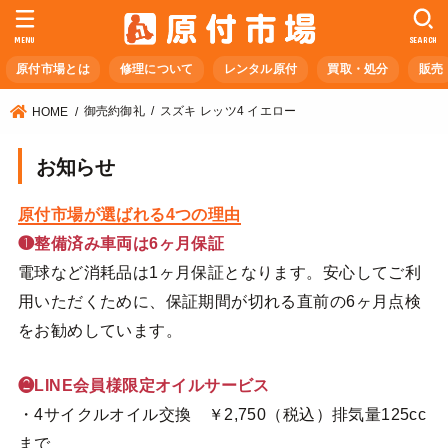
MENU
SEARCH
原付市場とは
修理について
レンタル原付
買取・処分
販売
御売約御礼
スズキ レッツ4 イエロー
HOME
お知らせ
原付市場が選ばれる4つの理由
❶整備済み車両は6ヶ月保証
電球など消耗品は1ヶ月保証となります。安心してご利
用いただくために、保証期間が切れる直前の6ヶ月点検
をお勧めしています。
❷LINE会員様限定オイルサービス
・4サイクルオイル交換 ￥2,750（税込）排気量125cc
まで