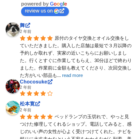
powered by
G
o
o
g
l
e
review us on
舞
2 年前
原付のタイヤ交換とオイル交換をし
ていただきました。購入した店舗は最短で３月以降の
予約しか取れず、実家の近いこちらにお願いしまし
た。行くとすぐに作業してもらえ、30分ほどで終わり
ました。作業前に金額も教えてくださり、次回交換し
た方がいい部品も
... 
read more
Chocosuke
2 年前
松本寛
2 年前
ベッドランプの玉切れで、やっと見
つけた修理してくれるショップ。電話してみると、感
じのいい声の女性が心よく受けつけてくれた。ナビを
頼りに大丈夫かなという不安をかかえながら到着。美