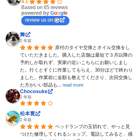
4.1
Based on 65 reviews
powered by
G
o
o
g
l
e
review us on
舞
2 年前
原付のタイヤ交換とオイル交換をし
ていただきました。購入した店舗は最短で３月以降の
予約しか取れず、実家の近いこちらにお願いしまし
た。行くとすぐに作業してもらえ、30分ほどで終わり
ました。作業前に金額も教えてくださり、次回交換し
た方がいい部品も
... 
read more
Chocosuke
2 年前
松本寛
2 年前
ベッドランプの玉切れで、やっと見
つけた修理してくれるショップ。電話してみると、感