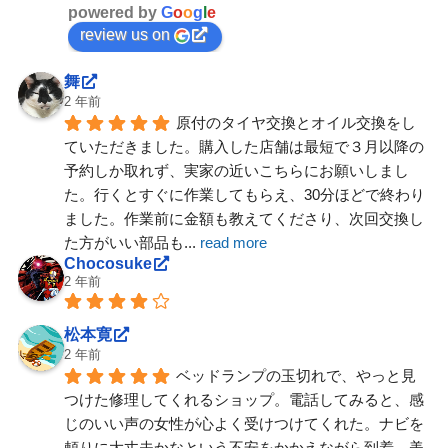
powered by
G
o
o
g
l
e
review us on
舞
2 年前
原付のタイヤ交換とオイル交換をし
ていただきました。購入した店舗は最短で３月以降の
予約しか取れず、実家の近いこちらにお願いしまし
た。行くとすぐに作業してもらえ、30分ほどで終わり
ました。作業前に金額も教えてくださり、次回交換し
た方がいい部品も
... 
read more
Chocosuke
2 年前
松本寛
2 年前
ベッドランプの玉切れで、やっと見
つけた修理してくれるショップ。電話してみると、感
じのいい声の女性が心よく受けつけてくれた。ナビを
頼りに大丈夫かなという不安をかかえながら到着。美