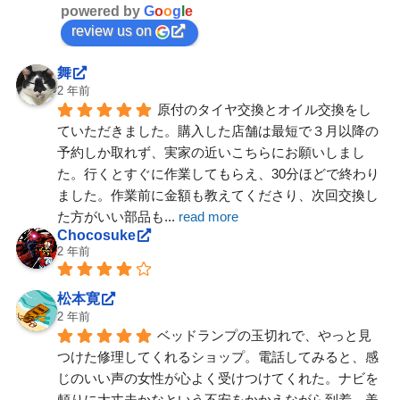
powered by
G
o
o
g
l
e
review us on
舞
2 年前
原付のタイヤ交換とオイル交換をし
ていただきました。購入した店舗は最短で３月以降の
予約しか取れず、実家の近いこちらにお願いしまし
た。行くとすぐに作業してもらえ、30分ほどで終わり
ました。作業前に金額も教えてくださり、次回交換し
た方がいい部品も
... 
read more
Chocosuke
2 年前
松本寛
2 年前
ベッドランプの玉切れで、やっと見
つけた修理してくれるショップ。電話してみると、感
じのいい声の女性が心よく受けつけてくれた。ナビを
頼りに大丈夫かなという不安をかかえながら到着。美