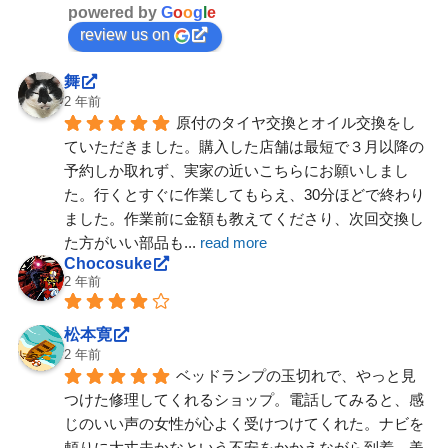
powered by
G
o
o
g
l
e
review us on
舞
2 年前
原付のタイヤ交換とオイル交換をし
ていただきました。購入した店舗は最短で３月以降の
予約しか取れず、実家の近いこちらにお願いしまし
た。行くとすぐに作業してもらえ、30分ほどで終わり
ました。作業前に金額も教えてくださり、次回交換し
た方がいい部品も
... 
read more
Chocosuke
2 年前
松本寛
2 年前
ベッドランプの玉切れで、やっと見
つけた修理してくれるショップ。電話してみると、感
じのいい声の女性が心よく受けつけてくれた。ナビを
頼りに大丈夫かなという不安をかかえながら到着。美