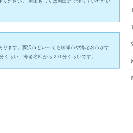
用ください。 用田もしくは用田辻で降りていただい
あります。藤沢市といっても綾瀬市や海老名市がす
分くらい、海老名ICから２０分くらいです。