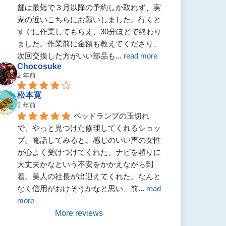
舗は最短で３月以降の予約しか取れず、実
家の近いこちらにお願いしました。行くと
すぐに作業してもらえ、30分ほどで終わり
ました。作業前に金額も教えてくださり、
次回交換した方がいい部品も
... 
read more
Chocosuke
2 年前
松本寛
2 年前
ベッドランプの玉切れ
で、やっと見つけた修理してくれるショッ
プ。電話してみると、感じのいい声の女性
が心よく受けつけてくれた。ナビを頼りに
大丈夫かなという不安をかかえながら到
着。美人の社長が出迎えてくれた。なんと
なく信用がおけそうかなと思い、前
... 
read 
more
More reviews