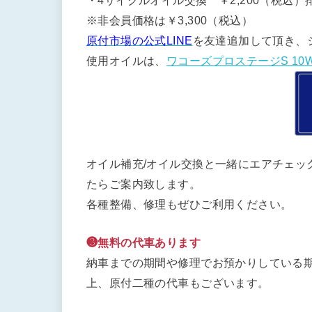
・4サイクルオイル交換 ￥2,200（税込）排
※非会員価格は￥3,300（税込）
原付市場の公式LINE
を友達追加して頂き、
使用オイルは、
ワコーズプロステージS 10W
オイル補充/オイル交換と一緒にエアチェッ
たらご案内致します。
各種整備、修理もぜひご利用ください。
❸無料の代車あります
納車までの期間や修理でお預かりしている期
上、原付二種の代車もございます。