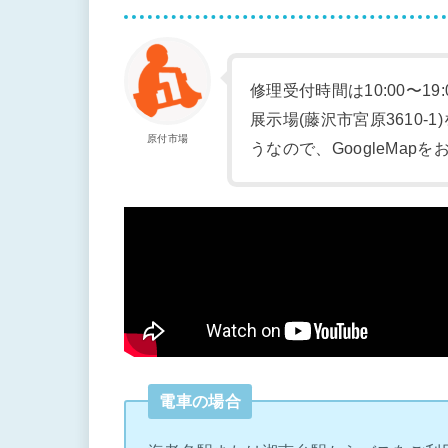
修理受付時間は10:00〜19
展示場(藤沢市宮原3610
原付市場
うなので、GoogleMap
電車の場合