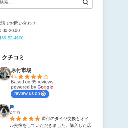
索:
電話でお問い合わせ
0:00-20:00
466-52-4600
クチコミ
原付市場
4.1
Based on 65 reviews
powered by
G
o
o
g
l
e
review us on
舞
2 年前
原付のタイヤ交換とオイ
ル交換をしていただきました。購入した店