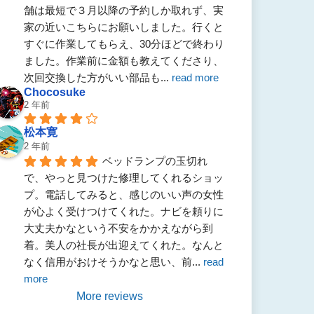
舗は最短で３月以降の予約しか取れず、実
家の近いこちらにお願いしました。行くと
すぐに作業してもらえ、30分ほどで終わり
ました。作業前に金額も教えてくださり、
次回交換した方がいい部品も
... 
read more
Chocosuke
2 年前
松本寛
2 年前
ベッドランプの玉切れ
で、やっと見つけた修理してくれるショッ
プ。電話してみると、感じのいい声の女性
が心よく受けつけてくれた。ナビを頼りに
大丈夫かなという不安をかかえながら到
着。美人の社長が出迎えてくれた。なんと
なく信用がおけそうかなと思い、前
... 
read 
more
More reviews