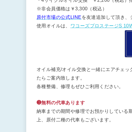
・4サイクルオイル交換 ￥2,200（税込）排
※非会員価格は￥3,300（税込）
原付市場の公式LINE
を友達追加して頂き、
使用オイルは、
ワコーズプロステージS 10W
オイル補充/オイル交換と一緒にエアチェッ
たらご案内致します。
各種整備、修理もぜひご利用ください。
❸無料の代車あります
納車までの期間や修理でお預かりしている期
上、原付二種の代車もございます。