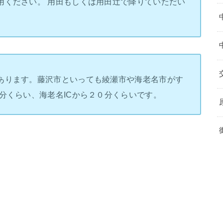
用ください。 用田もしくは用田辻で降りていただい
あります。藤沢市といっても綾瀬市や海老名市がす
分くらい、海老名ICから２０分くらいです。