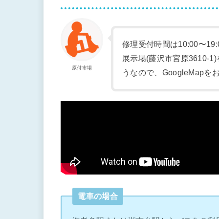
修理受付時間は10:00〜19
展示場(藤沢市宮原3610
原付市場
うなので、GoogleMap
電車の場合