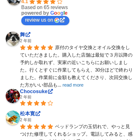
4.1
Based on 65 reviews
powered by
G
o
o
g
l
e
review us on
舞
2 年前
原付のタイヤ交換とオイル交換をし
ていただきました。購入した店舗は最短で３月以降の
予約しか取れず、実家の近いこちらにお願いしまし
た。行くとすぐに作業してもらえ、30分ほどで終わり
ました。作業前に金額も教えてくださり、次回交換し
た方がいい部品も
... 
read more
Chocosuke
2 年前
松本寛
2 年前
ベッドランプの玉切れで、やっと見
つけた修理してくれるショップ。電話してみると、感