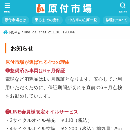
MENU
SEARCH
原付市場とは
乗るまでの流れ
中古車の在庫一覧
修理について
line_oa_chat_251130_190346
HOME
お知らせ
原付市場が選ばれる4つの理由
❶整備済み車両は6ヶ月保証
電球など消耗品は1ヶ月保証となります。安心してご利
用いただくために、保証期間が切れる直前の6ヶ月点検
をお勧めしています。
❷LINE会員様限定オイルサービス
・2サイクルオイル補充 ￥110（税込）
・4サイクルオイル交換 ￥2,200（税込）排気量125cc