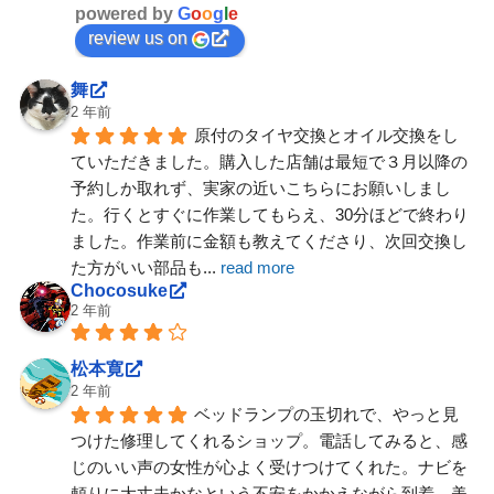
powered by
G
o
o
g
l
e
review us on
舞
2 年前
原付のタイヤ交換とオイル交換をし
ていただきました。購入した店舗は最短で３月以降の
予約しか取れず、実家の近いこちらにお願いしまし
た。行くとすぐに作業してもらえ、30分ほどで終わり
ました。作業前に金額も教えてくださり、次回交換し
た方がいい部品も
... 
read more
Chocosuke
2 年前
松本寛
2 年前
ベッドランプの玉切れで、やっと見
つけた修理してくれるショップ。電話してみると、感
じのいい声の女性が心よく受けつけてくれた。ナビを
頼りに大丈夫かなという不安をかかえながら到着。美