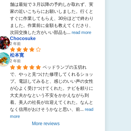
舗は最短で３月以降の予約しか取れず、実
家の近いこちらにお願いしました。行くと
すぐに作業してもらえ、30分ほどで終わり
ました。作業前に金額も教えてくださり、
次回交換した方がいい部品も
... 
read more
Chocosuke
2 年前
松本寛
2 年前
ベッドランプの玉切れ
で、やっと見つけた修理してくれるショッ
プ。電話してみると、感じのいい声の女性
が心よく受けつけてくれた。ナビを頼りに
大丈夫かなという不安をかかえながら到
着。美人の社長が出迎えてくれた。なんと
なく信用がおけそうかなと思い、前
... 
read 
more
More reviews