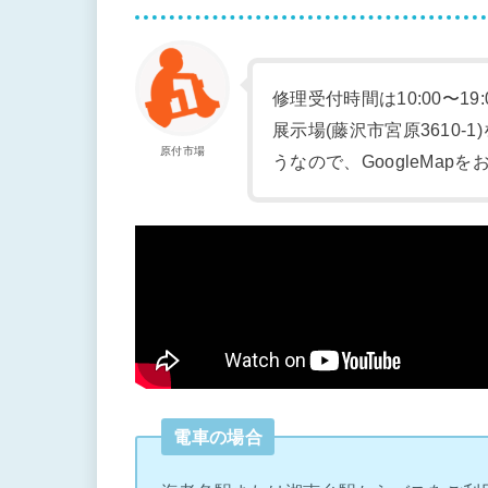
修理受付時間は10:00〜19
展示場(藤沢市宮原3610
原付市場
うなので、GoogleMap
電車の場合