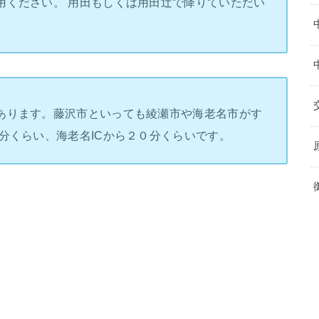
用ください。 用田もしくは用田辻で降りていただい
あります。藤沢市といっても綾瀬市や海老名市がす
分くらい、海老名ICから２０分くらいです。