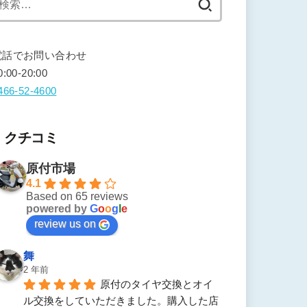
索:
電話でお問い合わせ
0:00-20:00
466-52-4600
クチコミ
原付市場
4.1
Based on 65 reviews
powered by
G
o
o
g
l
e
review us on
舞
2 年前
原付のタイヤ交換とオイ
ル交換をしていただきました。購入した店