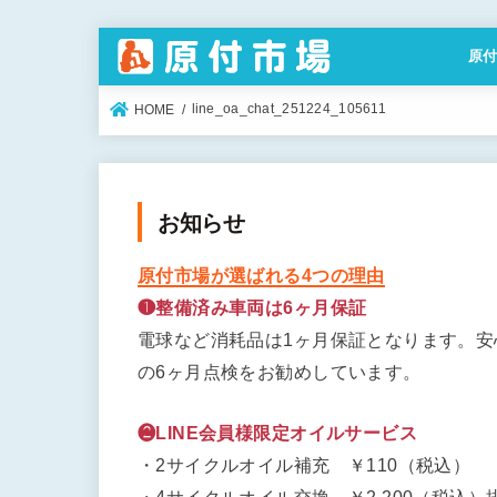
原
特定
line_oa_chat_251224_105611
HOME
お知らせ
原付市場が選ばれる4つの理由
❶整備済み車両は6ヶ月保証
電球など消耗品は1ヶ月保証となります。
の6ヶ月点検をお勧めしています。
❷LINE会員様限定オイルサービス
・2サイクルオイル補充 ￥110（税込）