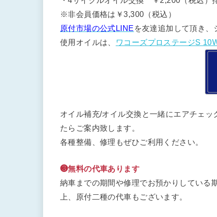
・4サイクルオイル交換 ￥2,200（税込）排
※非会員価格は￥3,300（税込）
原付市場の公式LINE
を友達追加して頂き、
使用オイルは、
ワコーズプロステージS 10W
オイル補充/オイル交換と一緒にエアチェッ
たらご案内致します。
各種整備、修理もぜひご利用ください。
❸無料の代車あります
納車までの期間や修理でお預かりしている期
上、原付二種の代車もございます。