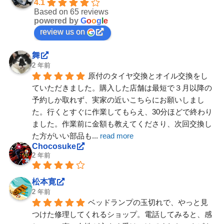
4.1
Based on 65 reviews
powered by
G
o
o
g
l
e
review us on
舞
2 年前
原付のタイヤ交換とオイル交換をし
ていただきました。購入した店舗は最短で３月以降の
予約しか取れず、実家の近いこちらにお願いしまし
た。行くとすぐに作業してもらえ、30分ほどで終わり
ました。作業前に金額も教えてくださり、次回交換し
た方がいい部品も
... 
read more
Chocosuke
2 年前
松本寛
2 年前
ベッドランプの玉切れで、やっと見
つけた修理してくれるショップ。電話してみると、感