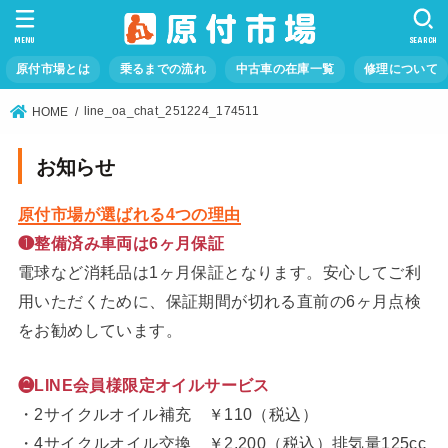
MENU
SEARCH
原付市場とは
乗るまでの流れ
中古車の在庫一覧
修理について
line_oa_chat_251224_174511
HOME
お知らせ
原付市場が選ばれる4つの理由
❶整備済み車両は6ヶ月保証
電球など消耗品は1ヶ月保証となります。安心してご利
用いただくために、保証期間が切れる直前の6ヶ月点検
をお勧めしています。
❷LINE会員様限定オイルサービス
・2サイクルオイル補充 ￥110（税込）
・4サイクルオイル交換 ￥2,200（税込）排気量125cc