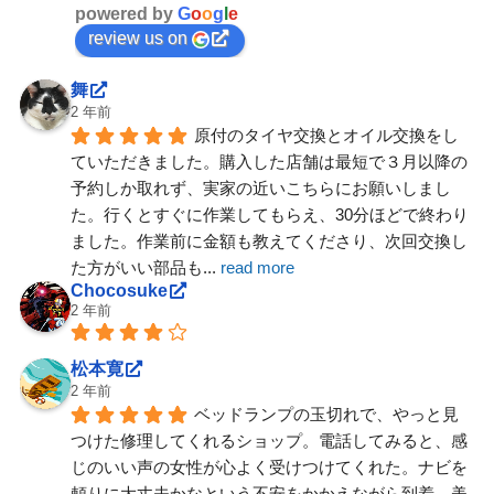
powered by
G
o
o
g
l
e
review us on
舞
2 年前
原付のタイヤ交換とオイル交換をし
ていただきました。購入した店舗は最短で３月以降の
予約しか取れず、実家の近いこちらにお願いしまし
た。行くとすぐに作業してもらえ、30分ほどで終わり
ました。作業前に金額も教えてくださり、次回交換し
た方がいい部品も
... 
read more
Chocosuke
2 年前
松本寛
2 年前
ベッドランプの玉切れで、やっと見
つけた修理してくれるショップ。電話してみると、感
じのいい声の女性が心よく受けつけてくれた。ナビを
頼りに大丈夫かなという不安をかかえながら到着。美