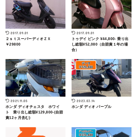
2017.09.01
2017.09.01
２ｓｔスーパーディオＺＸ
トゥデイ ピンク ¥44,800- 乗り出
￥29800
し総額¥52,080（自賠責１年の場
合）
2021.11.05
2023.03.14
ホンダ ディオチェスタ ホワイ
ホンダ ディオ パープル
ト 乗り出し総額¥129,800-(自賠
責12ヶ月含む)