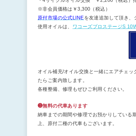
・4サイクルオイル交換 ￥2,200（税込）排
※非会員価格は￥3,300（税込）
原付市場の公式LINE
を友達追加して頂き、
使用オイルは、
ワコーズプロステージS 10W
オイル補充/オイル交換と一緒にエアチェッ
たらご案内致します。
各種整備、修理もぜひご利用ください。
❸無料の代車あります
納車までの期間や修理でお預かりしている期
上、原付二種の代車もございます。