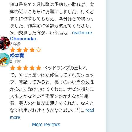
舗は最短で３月以降の予約しか取れず、実
家の近いこちらにお願いしました。行くと
すぐに作業してもらえ、30分ほどで終わり
ました。作業前に金額も教えてくださり、
次回交換した方がいい部品も
... 
read more
Chocosuke
2 年前
松本寛
2 年前
ベッドランプの玉切れ
で、やっと見つけた修理してくれるショッ
プ。電話してみると、感じのいい声の女性
が心よく受けつけてくれた。ナビを頼りに
大丈夫かなという不安をかかえながら到
着。美人の社長が出迎えてくれた。なんと
なく信用がおけそうかなと思い、前
... 
read 
more
More reviews