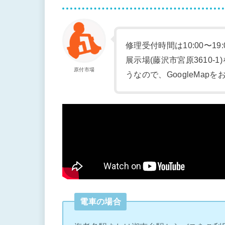
修理受付時間は10:00〜19
展示場(藤沢市宮原3610
原付市場
うなので、GoogleMap
電車の場合