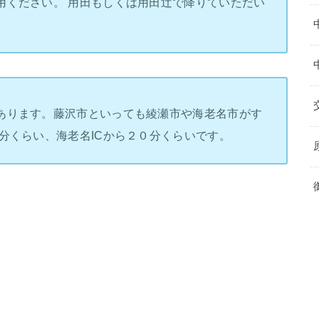
用ください。 用田もしくは用田辻で降りていただい
あります。藤沢市といっても綾瀬市や海老名市がす
分くらい、海老名ICから２０分くらいです。