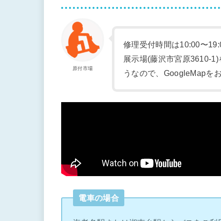
修理受付時間は10:00〜19
展示場(藤沢市宮原3610
原付市場
うなので、GoogleMap
電車の場合