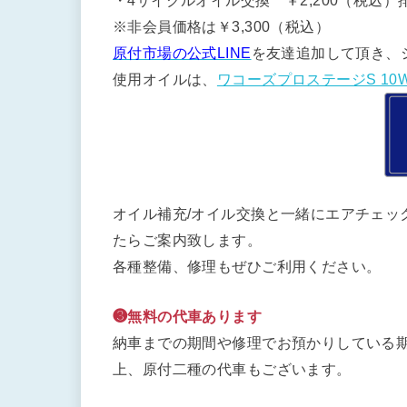
・4サイクルオイル交換 ￥2,200（税込）排
※非会員価格は￥3,300（税込）
原付市場の公式LINE
を友達追加して頂き、
使用オイルは、
ワコーズプロステージS 10W
オイル補充/オイル交換と一緒にエアチェッ
たらご案内致します。
各種整備、修理もぜひご利用ください。
❸無料の代車あります
納車までの期間や修理でお預かりしている期
上、原付二種の代車もございます。