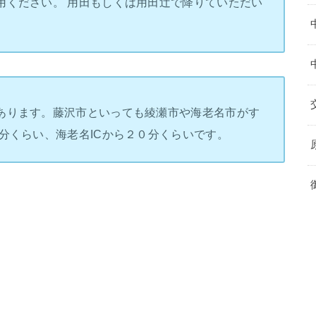
用ください。 用田もしくは用田辻で降りていただい
あります。藤沢市といっても綾瀬市や海老名市がす
分くらい、海老名ICから２０分くらいです。