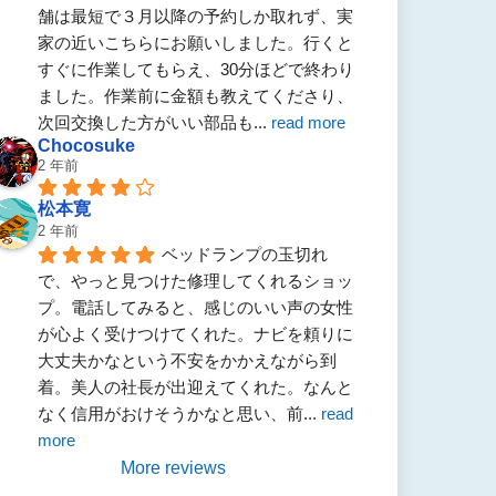
舗は最短で３月以降の予約しか取れず、実
家の近いこちらにお願いしました。行くと
すぐに作業してもらえ、30分ほどで終わり
ました。作業前に金額も教えてくださり、
次回交換した方がいい部品も
... 
read more
Chocosuke
2 年前
松本寛
2 年前
ベッドランプの玉切れ
で、やっと見つけた修理してくれるショッ
プ。電話してみると、感じのいい声の女性
が心よく受けつけてくれた。ナビを頼りに
大丈夫かなという不安をかかえながら到
着。美人の社長が出迎えてくれた。なんと
なく信用がおけそうかなと思い、前
... 
read 
more
More reviews