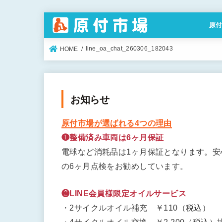
原
特定
line_oa_chat_260306_182043
HOME
お知らせ
原付市場が選ばれる4つの理由
❶整備済み車両は6ヶ月保証
電球など消耗品は1ヶ月保証となります。
の6ヶ月点検をお勧めしています。
❷LINE会員様限定オイルサービス
・2サイクルオイル補充 ￥110（税込）