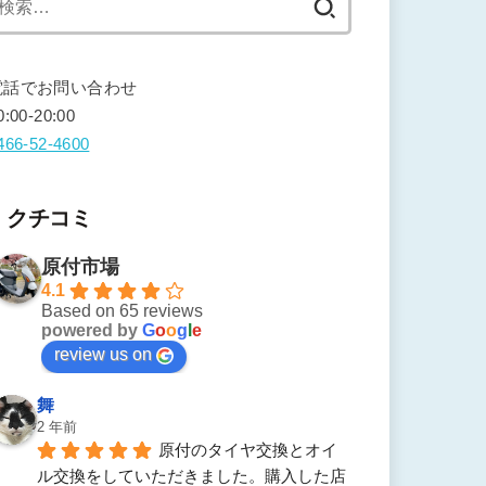
索:
電話でお問い合わせ
0:00-20:00
466-52-4600
クチコミ
原付市場
4.1
Based on 65 reviews
powered by
G
o
o
g
l
e
review us on
舞
2 年前
原付のタイヤ交換とオイ
ル交換をしていただきました。購入した店