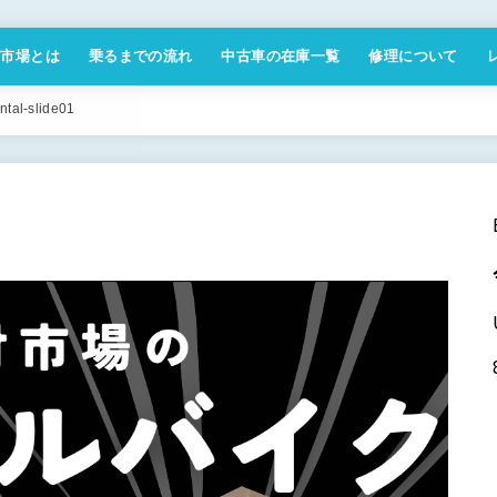
付市場とは
乗るまでの流れ
中古車の在庫一覧
修理について
商取引法に基づく表記
ntal-slide01