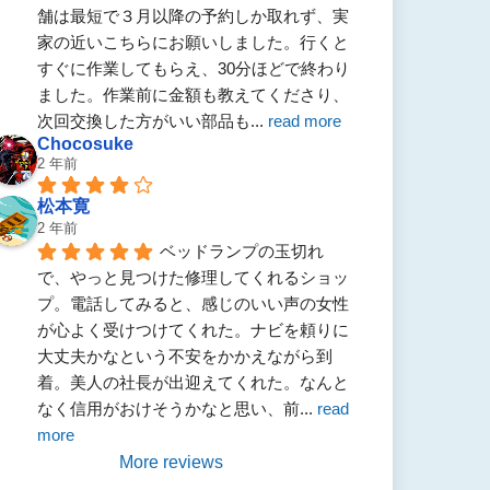
舗は最短で３月以降の予約しか取れず、実
家の近いこちらにお願いしました。行くと
すぐに作業してもらえ、30分ほどで終わり
ました。作業前に金額も教えてくださり、
次回交換した方がいい部品も
... 
read more
Chocosuke
2 年前
松本寛
2 年前
ベッドランプの玉切れ
で、やっと見つけた修理してくれるショッ
プ。電話してみると、感じのいい声の女性
が心よく受けつけてくれた。ナビを頼りに
大丈夫かなという不安をかかえながら到
着。美人の社長が出迎えてくれた。なんと
なく信用がおけそうかなと思い、前
... 
read 
more
More reviews