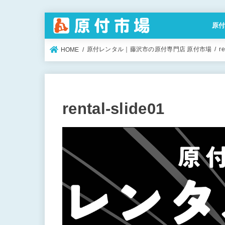
原
特定
原付レンタル｜藤沢市の原付専門店 原付市場
re
HOME
rental-slide01