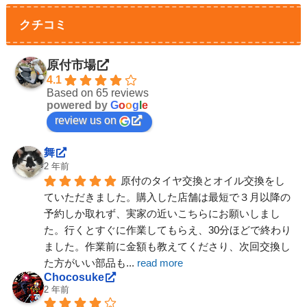
クチコミ
原付市場
4.1
Based on 65 reviews
powered by
G
o
o
g
l
e
review us on
舞
2 年前
原付のタイヤ交換とオイル交換をし
ていただきました。購入した店舗は最短で３月以降の
予約しか取れず、実家の近いこちらにお願いしまし
た。行くとすぐに作業してもらえ、30分ほどで終わり
ました。作業前に金額も教えてくださり、次回交換し
た方がいい部品も
... 
read more
Chocosuke
2 年前