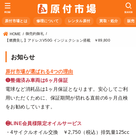
MENU
SEARCH
原付市場とは
修理について
レンタル原付
買取・処分
販売
御売約御礼
HOME
【燃費良し】アドレスV50G インジェクション搭載 ￥89,800
お知らせ
原付市場が選ばれる4つの理由
❶整備済み車両は6ヶ月保証
電球など消耗品は1ヶ月保証となります。安心してご利
用いただくために、保証期間が切れる直前の6ヶ月点検
をお勧めしています。
❷LINE会員様限定オイルサービス
・4サイクルオイル交換 ￥2,750（税込）排気量125cc