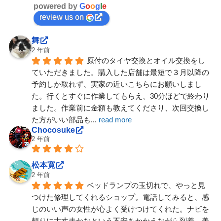
powered by
G
o
o
g
l
e
review us on
舞
2 年前
原付のタイヤ交換とオイル交換をし
ていただきました。購入した店舗は最短で３月以降の
予約しか取れず、実家の近いこちらにお願いしまし
た。行くとすぐに作業してもらえ、30分ほどで終わり
ました。作業前に金額も教えてくださり、次回交換し
た方がいい部品も
... 
read more
Chocosuke
2 年前
松本寛
2 年前
ベッドランプの玉切れで、やっと見
つけた修理してくれるショップ。電話してみると、感
じのいい声の女性が心よく受けつけてくれた。ナビを
頼りに大丈夫かなという不安をかかえながら到着。美