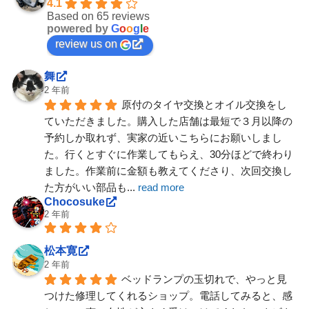
4.1
Based on 65 reviews
powered by
G
o
o
g
l
e
review us on
舞
2 年前
原付のタイヤ交換とオイル交換をし
ていただきました。購入した店舗は最短で３月以降の
予約しか取れず、実家の近いこちらにお願いしまし
た。行くとすぐに作業してもらえ、30分ほどで終わり
ました。作業前に金額も教えてくださり、次回交換し
た方がいい部品も
... 
read more
Chocosuke
2 年前
松本寛
2 年前
ベッドランプの玉切れで、やっと見
つけた修理してくれるショップ。電話してみると、感