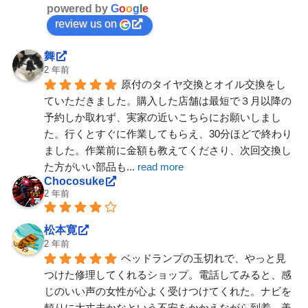
powered by
G
o
o
g
l
e
review us on
舞
2 年前
原付のタイヤ交換とオイル交換をし
ていただきました。購入した店舗は最短で３月以降の
予約しか取れず、実家の近いこちらにお願いしまし
た。行くとすぐに作業してもらえ、30分ほどで終わり
ました。作業前に金額も教えてくださり、次回交換し
た方がいい部品も
... 
read more
Chocosuke
2 年前
松本寛
2 年前
ベッドランプの玉切れで、やっと見
つけた修理してくれるショップ。電話してみると、感
じのいい声の女性が心よく受けつけてくれた。ナビを
頼りに大丈夫かなという不安をかかえながら到着。美