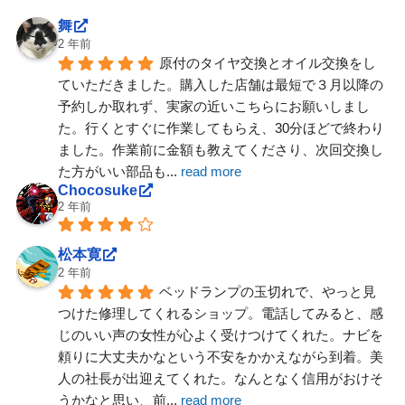
舞
2 年前
原付のタイヤ交換とオイル交換をし
ていただきました。購入した店舗は最短で３月以降の
予約しか取れず、実家の近いこちらにお願いしまし
た。行くとすぐに作業してもらえ、30分ほどで終わり
ました。作業前に金額も教えてくださり、次回交換し
た方がいい部品も
... 
read more
Chocosuke
2 年前
松本寛
2 年前
ベッドランプの玉切れで、やっと見
つけた修理してくれるショップ。電話してみると、感
じのいい声の女性が心よく受けつけてくれた。ナビを
頼りに大丈夫かなという不安をかかえながら到着。美
人の社長が出迎えてくれた。なんとなく信用がおけそ
うかなと思い、前
... 
read more