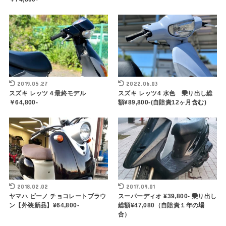
2019.05.27
2022.06.03
スズキ レッツ４最終モデル
スズキ レッツ4 水色 乗り出し総
￥64,800-
額¥89,800-(自賠責12ヶ月含む)
2018.02.02
2017.09.01
ヤマハ ビーノ チョコレートブラウ
スーパーディオ ¥39,800- 乗り出し
ン【外装新品】¥64,800-
総額¥47,080（自賠責１年の場
合）