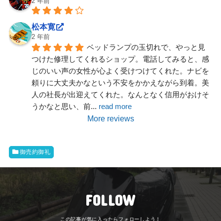
2 年前
松本寛
2 年前
ベッドランプの玉切れで、やっと見
つけた修理してくれるショップ。電話してみると、感
じのいい声の女性が心よく受けつけてくれた。ナビを
頼りに大丈夫かなという不安をかかえながら到着。美
人の社長が出迎えてくれた。なんとなく信用がおけそ
うかなと思い、前
... 
read more
More reviews
御売約御礼
FOLLOW