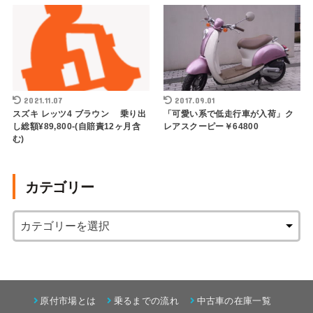
2021.11.07
2017.09.01
スズキ レッツ4 ブラウン 乗り出
「可愛い系で低走行車が入荷」ク
し総額¥89,800-(自賠責12ヶ月含
レアスクーピー￥64800
む)
カテゴリー
原付市場とは
乗るまでの流れ
中古車の在庫一覧