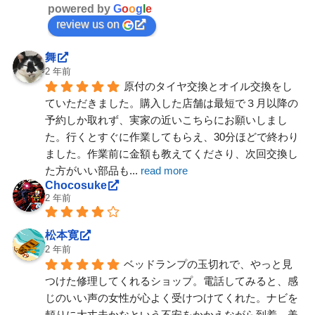
powered by
G
o
o
g
l
e
review us on
舞
2 年前
原付のタイヤ交換とオイル交換をし
ていただきました。購入した店舗は最短で３月以降の
予約しか取れず、実家の近いこちらにお願いしまし
た。行くとすぐに作業してもらえ、30分ほどで終わり
ました。作業前に金額も教えてくださり、次回交換し
た方がいい部品も
... 
read more
Chocosuke
2 年前
松本寛
2 年前
ベッドランプの玉切れで、やっと見
つけた修理してくれるショップ。電話してみると、感
じのいい声の女性が心よく受けつけてくれた。ナビを
頼りに大丈夫かなという不安をかかえながら到着。美