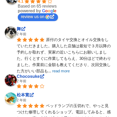
4.1
Based on 65 reviews
powered by
G
o
o
g
l
e
review us on
舞
2 年前
原付のタイヤ交換とオイル交換をし
ていただきました。購入した店舗は最短で３月以降の
予約しか取れず、実家の近いこちらにお願いしまし
た。行くとすぐに作業してもらえ、30分ほどで終わり
ました。作業前に金額も教えてくださり、次回交換し
た方がいい部品も
... 
read more
Chocosuke
2 年前
松本寛
2 年前
ベッドランプの玉切れで、やっと見
つけた修理してくれるショップ。電話してみると、感