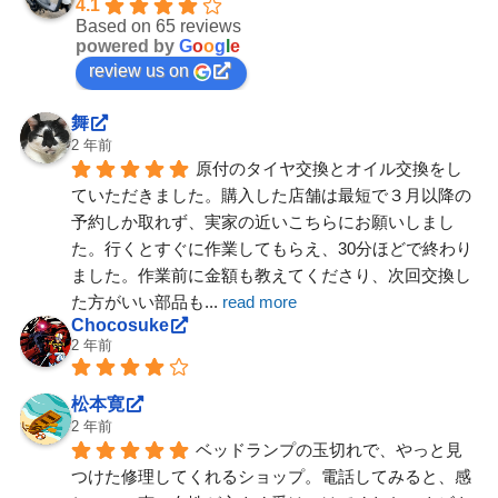
4.1
Based on 65 reviews
powered by
G
o
o
g
l
e
review us on
舞
2 年前
原付のタイヤ交換とオイル交換をし
ていただきました。購入した店舗は最短で３月以降の
予約しか取れず、実家の近いこちらにお願いしまし
た。行くとすぐに作業してもらえ、30分ほどで終わり
ました。作業前に金額も教えてくださり、次回交換し
た方がいい部品も
... 
read more
Chocosuke
2 年前
松本寛
2 年前
ベッドランプの玉切れで、やっと見
つけた修理してくれるショップ。電話してみると、感