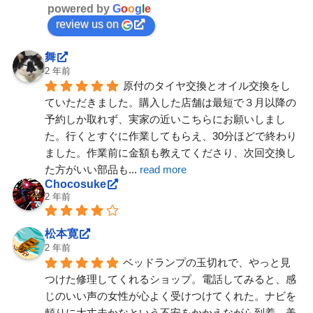
powered by
G
o
o
g
l
e
review us on
舞
2 年前
原付のタイヤ交換とオイル交換をし
ていただきました。購入した店舗は最短で３月以降の
予約しか取れず、実家の近いこちらにお願いしまし
た。行くとすぐに作業してもらえ、30分ほどで終わり
ました。作業前に金額も教えてくださり、次回交換し
た方がいい部品も
... 
read more
Chocosuke
2 年前
松本寛
2 年前
ベッドランプの玉切れで、やっと見
つけた修理してくれるショップ。電話してみると、感
じのいい声の女性が心よく受けつけてくれた。ナビを
頼りに大丈夫かなという不安をかかえながら到着。美