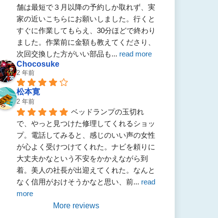
舗は最短で３月以降の予約しか取れず、実
家の近いこちらにお願いしました。行くと
すぐに作業してもらえ、30分ほどで終わり
ました。作業前に金額も教えてくださり、
次回交換した方がいい部品も
... 
read more
Chocosuke
2 年前
松本寛
2 年前
ベッドランプの玉切れ
で、やっと見つけた修理してくれるショッ
プ。電話してみると、感じのいい声の女性
が心よく受けつけてくれた。ナビを頼りに
大丈夫かなという不安をかかえながら到
着。美人の社長が出迎えてくれた。なんと
なく信用がおけそうかなと思い、前
... 
read 
more
More reviews