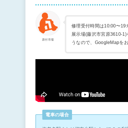
修理受付時間は10:00〜19
展示場(藤沢市宮原3610
原付市場
うなので、GoogleMap
電車の場合