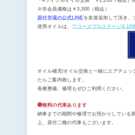
・4サイクルオイル交換 ￥2,200（税込）排
※非会員価格は￥3,300（税込）
原付市場の公式LINE
を友達追加して頂き、
使用オイルは、
ワコーズプロステージS 10W
オイル補充/オイル交換と一緒にエアチェッ
たらご案内致します。
各種整備、修理もぜひご利用ください。
❸無料の代車あります
納車までの期間や修理でお預かりしている期
上、原付二種の代車もございます。