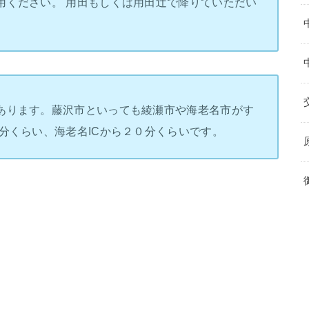
用ください。 用田もしくは用田辻で降りていただい
あります。藤沢市といっても綾瀬市や海老名市がす
分くらい、海老名ICから２０分くらいです。