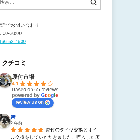
索:
電話でお問い合わせ
0:00-20:00
466-52-4600
クチコミ
原付市場
4.1
Based on 65 reviews
powered by
G
o
o
g
l
e
review us on
舞
2 年前
原付のタイヤ交換とオイ
ル交換をしていただきました。購入した店