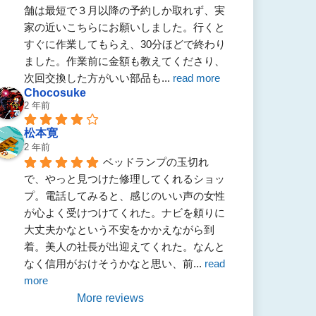
舗は最短で３月以降の予約しか取れず、実
家の近いこちらにお願いしました。行くと
すぐに作業してもらえ、30分ほどで終わり
ました。作業前に金額も教えてくださり、
次回交換した方がいい部品も
... 
read more
Chocosuke
2 年前
松本寛
2 年前
ベッドランプの玉切れ
で、やっと見つけた修理してくれるショッ
プ。電話してみると、感じのいい声の女性
が心よく受けつけてくれた。ナビを頼りに
大丈夫かなという不安をかかえながら到
着。美人の社長が出迎えてくれた。なんと
なく信用がおけそうかなと思い、前
... 
read 
more
More reviews