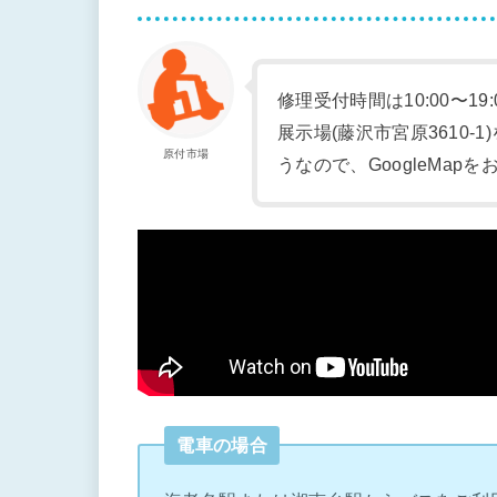
修理受付時間は10:00〜19
展示場(藤沢市宮原3610
原付市場
うなので、GoogleMap
電車の場合