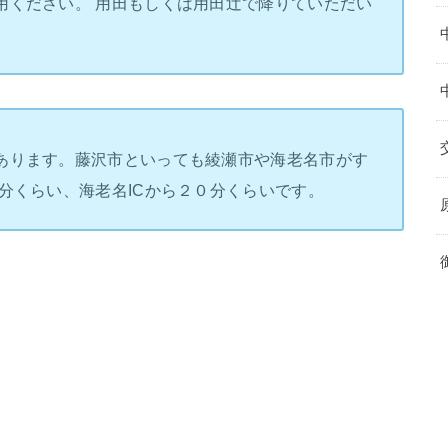
用ください。 用田もしくは用田辻で降りていただい
あります。藤沢市といっても綾瀬市や海老名市がす
分くらい、海老名ICから２０分くらいです。