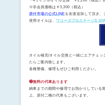
・4サイクルオイル交換 ￥2,200（税込）排
※非会員価格は￥3,300（税込）
原付市場の公式LINE
を友達追加して頂き、
使用オイルは、
ワコーズプロステージS 10W
オイル補充/オイル交換と一緒にエアチェッ
たらご案内致します。
各種整備、修理もぜひご利用ください。
❸無料の代車あります
納車までの期間や修理でお預かりしている期
上、原付二種の代車もございます。