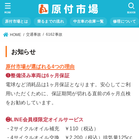
MENU
SEARCH
原付市場とは
乗るまでの流れ
中古車の在庫一覧
修理について
交通事故
6162事故
HOME
お知らせ
原付市場が選ばれる4つの理由
❶整備済み車両は6ヶ月保証
電球など消耗品は1ヶ月保証となります。安心してご利
用いただくために、保証期間が切れる直前の6ヶ月点検
をお勧めしています。
❷LINE会員様限定オイルサービス
・2サイクルオイル補充 ￥110（税込）
・4サイクルオイル交換 ￥2,200（税込）排気量125cc