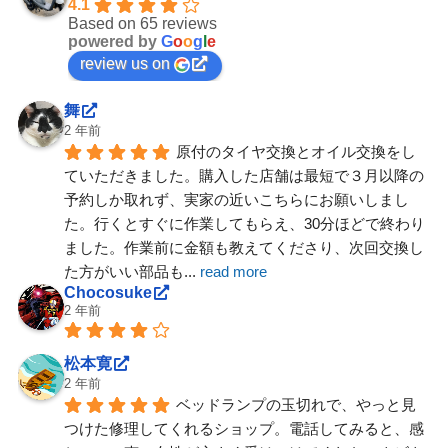
4.1
Based on 65 reviews
powered by
G
o
o
g
l
e
review us on
舞
2 年前
原付のタイヤ交換とオイル交換をし
ていただきました。購入した店舗は最短で３月以降の
予約しか取れず、実家の近いこちらにお願いしまし
た。行くとすぐに作業してもらえ、30分ほどで終わり
ました。作業前に金額も教えてくださり、次回交換し
た方がいい部品も
... 
read more
Chocosuke
2 年前
松本寛
2 年前
ベッドランプの玉切れで、やっと見
つけた修理してくれるショップ。電話してみると、感