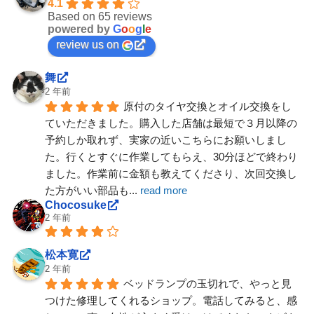
4.1
Based on 65 reviews
powered by
G
o
o
g
l
e
review us on
舞
2 年前
原付のタイヤ交換とオイル交換をし
ていただきました。購入した店舗は最短で３月以降の
予約しか取れず、実家の近いこちらにお願いしまし
た。行くとすぐに作業してもらえ、30分ほどで終わり
ました。作業前に金額も教えてくださり、次回交換し
た方がいい部品も
... 
read more
Chocosuke
2 年前
松本寛
2 年前
ベッドランプの玉切れで、やっと見
つけた修理してくれるショップ。電話してみると、感