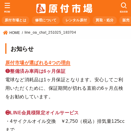
MENU
SEARCH
原付市場とは
修理について
レンタル原付
買取・処分
販売
line_oa_chat_251025_183704
HOME
お知らせ
原付市場が選ばれる4つの理由
❶整備済み車両は6ヶ月保証
電球など消耗品は1ヶ月保証となります。安心してご利
用いただくために、保証期間が切れる直前の6ヶ月点検
をお勧めしています。
❷LINE会員様限定オイルサービス
・4サイクルオイル交換 ￥2,750（税込）排気量125cc
まで