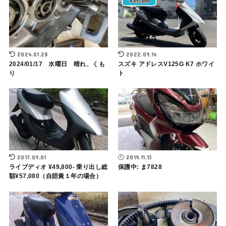
2024.01.28
2022.09.14
2024/01/17 水曜日 晴れ、くも
スズキ アドレスV125G K7 ホワイ
り
ト
2017.09.01
2019.11.13
ライブディオ ¥49,800- 乗り出し総
保護中: ま7828
額¥57,080（自賠責１年の場合）