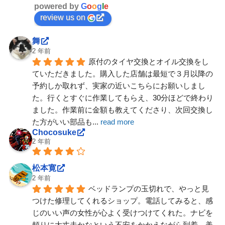
powered by
G
o
o
g
l
e
review us on
舞
2 年前
原付のタイヤ交換とオイル交換をし
ていただきました。購入した店舗は最短で３月以降の
予約しか取れず、実家の近いこちらにお願いしまし
た。行くとすぐに作業してもらえ、30分ほどで終わり
ました。作業前に金額も教えてくださり、次回交換し
た方がいい部品も
... 
read more
Chocosuke
2 年前
松本寛
2 年前
ベッドランプの玉切れで、やっと見
つけた修理してくれるショップ。電話してみると、感
じのいい声の女性が心よく受けつけてくれた。ナビを
頼りに大丈夫かなという不安をかかえながら到着。美