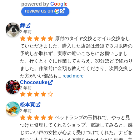
powered by
G
o
o
g
l
e
review us on
舞
2 年前
原付のタイヤ交換とオイル交換をし
ていただきました。購入した店舗は最短で３月以降の
予約しか取れず、実家の近いこちらにお願いしまし
た。行くとすぐに作業してもらえ、30分ほどで終わり
ました。作業前に金額も教えてくださり、次回交換し
た方がいい部品も
... 
read more
Chocosuke
2 年前
松本寛
2 年前
ベッドランプの玉切れで、やっと見
つけた修理してくれるショップ。電話してみると、感
じのいい声の女性が心よく受けつけてくれた。ナビを
頼りに大丈夫かなという不安をかかえながら到着。美