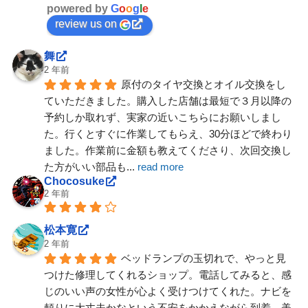
powered by
G
o
o
g
l
e
review us on
舞
2 年前
原付のタイヤ交換とオイル交換をし
ていただきました。購入した店舗は最短で３月以降の
予約しか取れず、実家の近いこちらにお願いしまし
た。行くとすぐに作業してもらえ、30分ほどで終わり
ました。作業前に金額も教えてくださり、次回交換し
た方がいい部品も
... 
read more
Chocosuke
2 年前
松本寛
2 年前
ベッドランプの玉切れで、やっと見
つけた修理してくれるショップ。電話してみると、感
じのいい声の女性が心よく受けつけてくれた。ナビを
頼りに大丈夫かなという不安をかかえながら到着。美