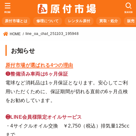
MENU
SEARCH
原付市場とは
修理について
レンタル原付
買取・処分
販売
line_oa_chat_251103_195948
HOME
お知らせ
原付市場が選ばれる4つの理由
❶整備済み車両は6ヶ月保証
電球など消耗品は1ヶ月保証となります。安心してご利
用いただくために、保証期間が切れる直前の6ヶ月点検
をお勧めしています。
❷LINE会員様限定オイルサービス
・4サイクルオイル交換 ￥2,750（税込）排気量125cc
まで