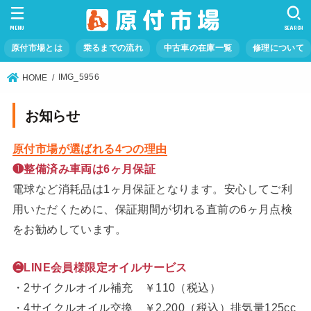
MENU
SEARCH
原付市場とは
乗るまでの流れ
中古車の在庫一覧
修理について
IMG_5956
HOME
お知らせ
原付市場が選ばれる4つの理由
❶整備済み車両は6ヶ月保証
電球など消耗品は1ヶ月保証となります。安心してご利
用いただくために、保証期間が切れる直前の6ヶ月点検
をお勧めしています。
❷LINE会員様限定オイルサービス
・2サイクルオイル補充 ￥110（税込）
・4サイクルオイル交換 ￥2,200（税込）排気量125cc