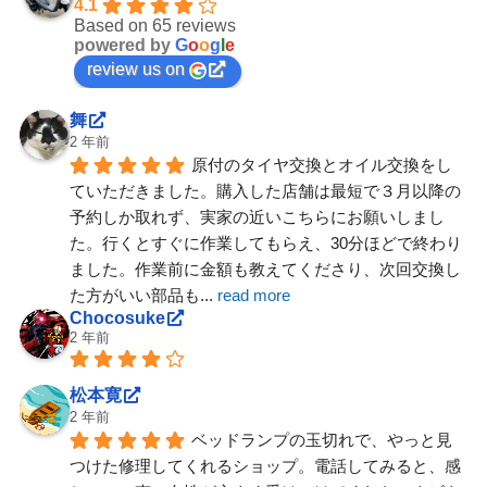
4.1
Based on 65 reviews
powered by
G
o
o
g
l
e
review us on
舞
2 年前
原付のタイヤ交換とオイル交換をし
ていただきました。購入した店舗は最短で３月以降の
予約しか取れず、実家の近いこちらにお願いしまし
た。行くとすぐに作業してもらえ、30分ほどで終わり
ました。作業前に金額も教えてくださり、次回交換し
た方がいい部品も
... 
read more
Chocosuke
2 年前
松本寛
2 年前
ベッドランプの玉切れで、やっと見
つけた修理してくれるショップ。電話してみると、感